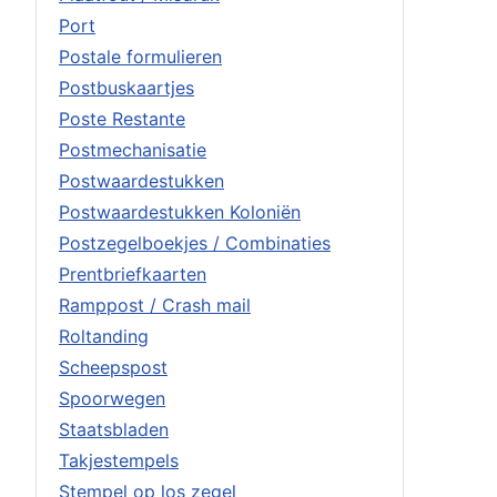
Port
Postale formulieren
Postbuskaartjes
Poste Restante
Postmechanisatie
Postwaardestukken
Postwaardestukken Koloniën
Postzegelboekjes / Combinaties
Prentbriefkaarten
Ramppost / Crash mail
Roltanding
Scheepspost
Spoorwegen
Staatsbladen
Takjestempels
Stempel op los zegel