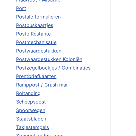
Port
Postale formulieren
Postbuskaartjes
Poste Restante
Postmechanisatie
Postwaardestukken
Postwaardestukken Koloniën
Postzegelboekjes / Combinaties
Prentbriefkaarten
Ramppost / Crash mail
Roltanding
Scheepspost
Spoorwegen
Staatsbladen
Takjestempels
Stempel op los zegel