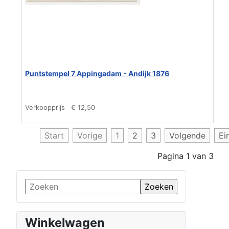
Puntstempel 7 Appingadam - Andijk 1876
Verkoopprijs
€ 12,50
Start
Vorige
1
2
3
Volgende
Ei
Pagina 1 van 3
Winkelwagen