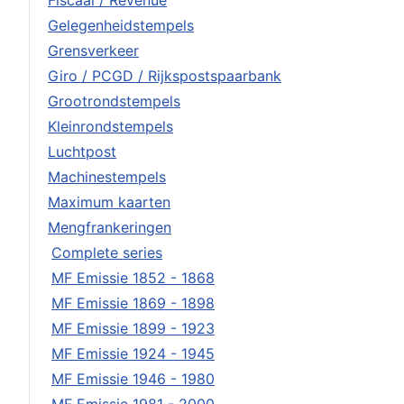
Fiscaal / Revenue
Gelegenheidstempels
Grensverkeer
Giro / PCGD / Rijkspostspaarbank
Grootrondstempels
Kleinrondstempels
Luchtpost
Machinestempels
Maximum kaarten
Mengfrankeringen
Complete series
MF Emissie 1852 - 1868
MF Emissie 1869 - 1898
MF Emissie 1899 - 1923
MF Emissie 1924 - 1945
MF Emissie 1946 - 1980