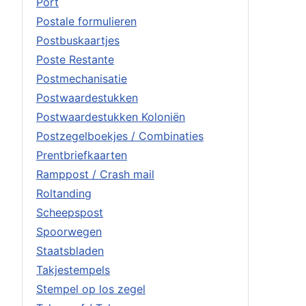
Port
Postale formulieren
Postbuskaartjes
Poste Restante
Postmechanisatie
Postwaardestukken
Postwaardestukken Koloniën
Postzegelboekjes / Combinaties
Prentbriefkaarten
Ramppost / Crash mail
Roltanding
Scheepspost
Spoorwegen
Staatsbladen
Takjestempels
Stempel op los zegel