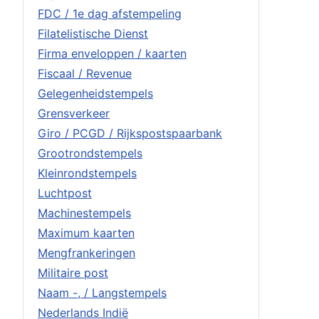
FDC / 1e dag afstempeling
Filatelistische Dienst
Firma enveloppen / kaarten
Fiscaal / Revenue
Gelegenheidstempels
Grensverkeer
Giro / PCGD / Rijkspostspaarbank
Grootrondstempels
Kleinrondstempels
Luchtpost
Machinestempels
Maximum kaarten
Mengfrankeringen
Militaire post
Naam -, / Langstempels
Nederlands Indië