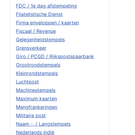
FDC / 1e dag afstempeling
Filatelistische Dienst
Firma enveloppen / kaarten
Fiscaal / Revenue
Gelegenheidstempels
Grensverkeer
Giro / PCGD / Rijkspostspaarbank
Grootrondstempels
Kleinrondstempels
Luchtpost
Machinestempels
Maximum kaarten
Mengfrankeringen
Militaire post
Naam -, / Langstempels
Nederlands Indië